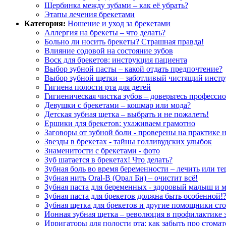
Щербинка между зубами – как её убрать?
Этапы лечения брекетами
Категория:
Ношение и уход за брекетами
Аллергия на брекеты – что делать?
Больно ли носить брекеты? Страшная правда!
Влияние содовой на состояние зубов
Воск для брекетов: инструкция пациента
Выбор зубной пасты – какой отдать предпочтение?
Выбор зубной щетки – заботливый чистящий инстр
Гигиена полости рта для детей
Гигиеническая чистка зубов – доверьтесь професси
Девушки с брекетами – кошмар или мода?
Детская зубная щетка – выбрать и не пожалеть!
Ершики для брекетов: ухаживаем грамотно
Заговоры от зубной боли - проверены на практике 
Звезды в брекетах - тайны голливудских улыбок
Знаменитости с брекетами - фото
Зуб шатается в брекетах! Что делать?
Зубная боль во время беременности – лечить или те
Зубная нить Oral-B (Орал Би) – очистит всё!
Зубная паста для беременных - здоровый малыш и 
Зубная паста для брекетов должна быть особенной!
Зубная щетка для брекетов и другие помощники ст
Ионная зубная щетка – революция в профилактике з
Ирригаторы для полости рта: как забыть про стомат