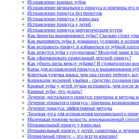
Исправление кривых зубов
Исправление мезиального прикуса и причины его 
Исправление прикуса без брекетов
Исправление прикуса у взрослых
Исправление прикуса у детей
Исправление прикуса хирургическим путем
Как брекеты выравнивают зубы? Сколько стоит ул
Как выпрямить зубы в домашних условиях и испра
Как исправить прикус и избавиться от зубной пато
Как режутся зубы у грудничков? Молодой маме в 
Как сформировать правильный детский прикус?
Как убрать щель между зубами? В стоматологии во
Капы для исправления прикуса и выравнивания зу
Короткая уздечка языка: чем она грозит ребенку, ко
Коррекция десневой улыбки - средство создания п
Кривые зубы у детей лучше исправить, чем после ж
Кривые зубы, что делать?
Лечение дистального прикуса: причины и методы 
Лечение открытого прикуса | причины возникновен
Лечение прикуса: эффективные методы
Лицевая дуга для исправления неправильного прик
Маленькая нижняя челюсть: инновационный спосо
Неправильный прикус у взрослых
Неправильный прикус у детей: симптомы и лечени
Нормальный прикус – это всегда красиво!