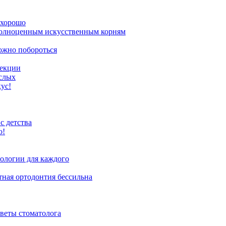
 хорошо
полноценным искусственным корням
можно побороться
рекции
ослых
ус!
с детства
о!
ологии для каждого
тная ортодонтия бессильна
веты стоматолога