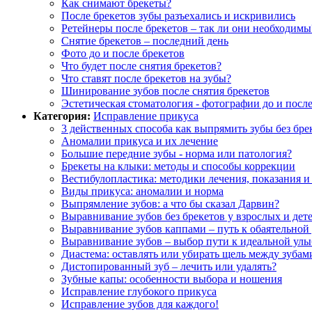
Как снимают брекеты?
После брекетов зубы разъехались и искривились
Ретейнеры после брекетов – так ли они необходимы
Снятие брекетов – последний день
Фото до и после брекетов
Что будет после снятия брекетов?
Что ставят после брекетов на зубы?
Шинирование зубов после снятия брекетов
Эстетическая стоматология - фотографии до и посл
Категория:
Исправление прикуса
3 действенных способа как выпрямить зубы без бре
Аномалии прикуса и их лечение
Большие передние зубы - норма или патология?
Брекеты на клыки: методы и способы коррекции
Вестибулопластика: методики лечения, показания и
Виды прикуса: аномалии и норма
Выпрямление зубов: а что бы сказал Дарвин?
Выравнивание зубов без брекетов у взрослых и дет
Выравнивание зубов каппами – путь к обаятельной
Выравнивание зубов – выбор пути к идеальной улы
Диастема: оставлять или убирать щель между зубам
Дистопированный зуб – лечить или удалять?
Зубные капы: особенности выбора и ношения
Исправление глубокого прикуса
Исправление зубов для каждого!