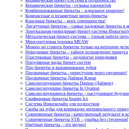
Керамическая брекет-система в подробностях
Керамические брекеты - отзывы пациентов
Комбинированные брекеты – идеальное решение!
Компактные и незаметные мини-брекеты
Красивые брекеты – верх совершенства!
Лигатурные брекеты – самые надежные брекеты в м
Лингвальная (невидимая) брекет-система Инкогнит
Металлическая брекет-система – тонкая работа орт
Многопетлевая техника MEAW
Можно ли ставить брекеты только на верхнюю чел
Невидимые брекеты – тайное исправление прикуса
Пластиковые брекеты – недорогие невидимки
Популярные виды брекет-систем
Про брекеты и выравнивание зубов
Прозрачные брекеты - переступив через смущение!
Прозрачные брекеты Даймон Клеар
Самолигирующие брекеты Damon (Даймон)
Самолигирующие брекеты In Ovation
Самолигирующиеся брекеты – наступившее будуще
Сапфировые брекеты Inspire Ice
Система Инвизилайн для подростков
Скобы на зубы для коррекции неправильного прикус
Современные брекеты - качественный результат в к
Современные брекеты STB – улыбка без стеснения!
Цветные брекеты – это модно!