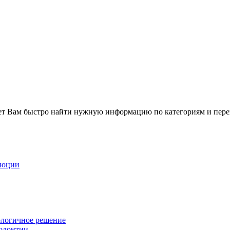
может Вам быстро найти нужную информацию по категориям и пер
люции
логичное решение
тодонтии