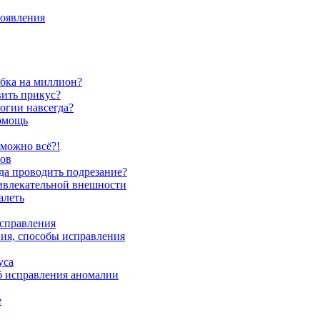
появления
ыбка на миллион?
вить прикус?
логии навсегда?
помощь
зможно всё?!
бов
гда проводить подрезание?
ривлекательной внешности
алеть
исправления
ия, способы исправления
уса
б исправления аномалии
е