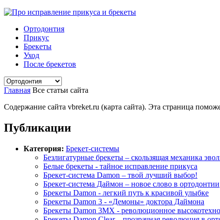
Ортодонтия
Прикус
Брекеты
Уход
После брекетов
Главная
Все статьи сайта
Содержание сайта vbreket.ru (карта сайта). Эта страница по
Публикации
Категория:
Брекет-системы
Безлигатурные брекеты – скользящая механика эво
Белые брекеты - тайное исправление прикуса
Брекет-система Damon – твой лучший выбор!
Брекет-система Даймон – новое слово в ортодонтии
Брекеты Damon - легкий путь к красивой улыбке
Брекеты Damon 3 - «Демоны» доктора Даймона
Брекеты Damon 3MX - революционное высокотехно
Брекеты Damon Clear – прозрачная революция в ор