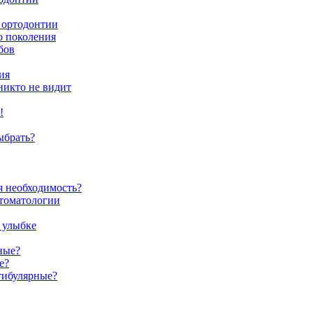
 ортодонтии
о поколения
бов
ия
никто не видит
!
ыбрать?
я необходимость?
стоматологии
 улыбке
ные?
е?
тибулярные?