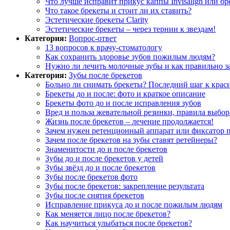
Что лучше исправит прикус каппы Invisalign или бр
Что такое брекеты и стоит ли их ставить?
Эстетические брекеты Clarity
Эстетические брекеты – через тернии к звездам!
Категория:
Вопрос-ответ
13 вопросов к врачу-стоматологу
Как сохранить здоровье зубов пожилым людям?
Нужно ли лечить молочные зубы и как правильно з
Категория:
Зубы после брекетов
Больно ли снимать брекеты? Последний шаг к крас
Брекеты до и после: фото и краткое описание
Брекеты фото до и после исправления зубов
Вред и польза жевательной резинки, правила выбор
Жизнь после брекетов – лечение продолжается!
Зачем нужен ретенционный аппарат или фиксатор п
Зачем после брекетов на зубы ставят ретейнеры?
Знаменитости до и после брекетов
Зубы до и после брекетов у детей
Зубы звёзд до и после брекетов
Зубы после брекетов фото
Зубы после брекетов: закрепление результата
Зубы после снятия брекетов
Исправление прикуса до и после пожилым людям
Как меняется лицо после брекетов?
Как научиться улыбаться после брекетов?