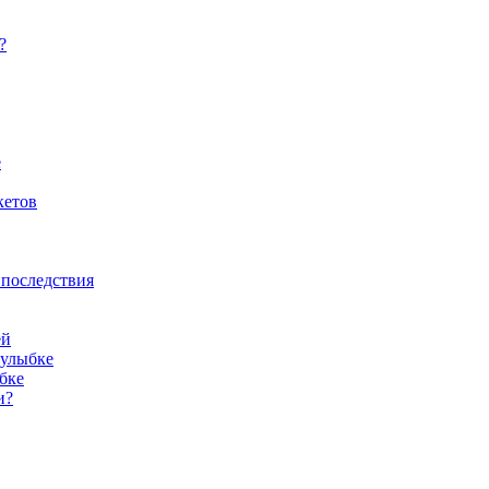
?
е
кетов
 последствия
ей
 улыбке
бке
и?