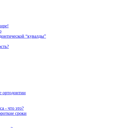
ире!
о
одонтической “кувалды”
юсть?
е ортодонтии
а - что это?
ороткие сроки