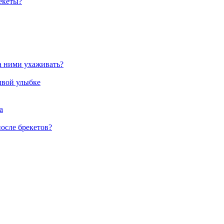
екеты?
а ними ухаживать?
ивой улыбке
а
осле брекетов?