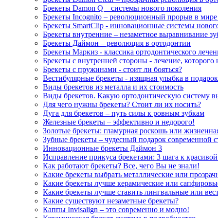
Брекеты Damon Q – системы нового поколения
Брекеты Incognito – революционный прорыв в мире
Брекеты SmartClip - инновационные системы новог
Брекеты внутренние – незаметное выравнивание зу
Брекеты Даймон – революция в ортодонтии
Брекеты Маркиз - классика ортодонтического лечен
Брекеты с внутренней стороны - лечение, которого 
Брекеты с пружинами - стоит ли бояться?
Вестибулярные брекеты - изящная улыбка в подарок
Виды брекетов из металла и их стоимость
Виды брекетов. Какую ортодонтическую систему в
Для чего нужны брекеты? Стоит ли их носить?
Дуга для брекетов – путь силы к ровным зубкам
Железные брекеты – эффективно и недорого!
Золотые брекеты: гламурная роскошь или жизненна
Зубные брекеты – чудесный подарок современной 
Инновационные брекеты Даймон 3
Исправление прикуса брекетами: 3 шага к красивой
Как работают брекеты? Все, чего Вы не знали!
Какие брекеты выбрать металлические или прозрач
Какие брекеты лучше керамические или сапфировы
Какие брекеты лучше ставить лингвальные или вес
Какие существуют незаметные брекеты?
Каппы Invisalign – это современно и модно!