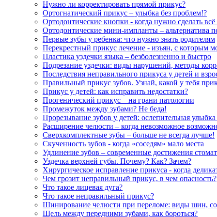
Нужно ли корректировать прямой прикус?
Ортогнатический прикус – улыбка без проблем!?
Ортодонтические кнопки - когда нужно сделать всё
Ортодонтические мини-импланты – альтернатива 
Первые зубы у ребенка: что нужно знать родителям
Перекрестный прикус лечение - изъян, с которым 
Пластика уздечки языка – безболезненно и быстро
Подрезание уздечки: виды нарушений, методы кор
Последствия неправильного прикуса у детей и взр
Правильный прикус зубов. Узнай, какой у тебя прик
Прикус у детей: как исправить недостатки?
Прогенический прикус – на грани патологии
Промежуток между зубами? Не беда!
Прорезывание зубов у детей: ослепительная улыбка 
Расширение челюсти – когда невозможное возможн
Сверхкомплектные зубы – больше не всегда лучше!
Скученность зубов - когда «соседям» мало места
Удлинение зубов – современные достижения стомат
Уздечка верхней губы. Почему? Как? Зачем?
Хирургическое исправление прикуса - когда делика
Чем грозит неправильный прикус, в чем опасность?
Что такое лицевая дуга?
Что такое неправильный прикус?
Шинирование челюсти при переломе: виды шин, со
Щель между передними зубами, как бороться?