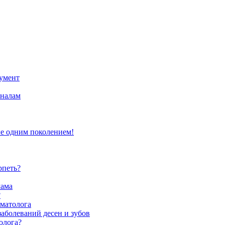
умент
оналам
не одним поколением!
рпеть?
мама
?
оматолога
аболеваний десен и зубов
олога?