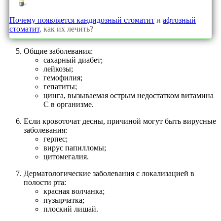
Почему появляется кандидозный стоматит
и
афтозный
стоматит
, как их лечить?
Общие заболевания:
сахарный диабет;
лейкозы;
гемофилия;
гепатиты;
цинга, вызываемая острым недостатком витамина
С в организме.
Если кровоточат десны, причиной могут быть вирусные
заболевания:
герпес;
вирус папилломы;
цитомегалия.
Дерматологические заболевания с локализацией в
полости рта:
красная волчанка;
пузырчатка;
плоский лишай.