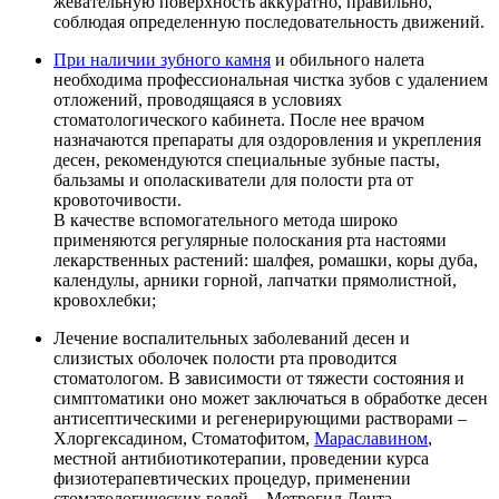
жевательную поверхность аккуратно, правильно,
соблюдая определенную последовательность движений.
При наличии зубного камня
и обильного налета
необходима профессиональная чистка зубов с удалением
отложений, проводящаяся в условиях
стоматологического кабинета. После нее врачом
назначаются препараты для оздоровления и укрепления
десен, рекомендуются специальные зубные пасты,
бальзамы и ополаскиватели для полости рта от
кровоточивости.
В качестве вспомогательного метода широко
применяются регулярные полоскания рта настоями
лекарственных растений: шалфея, ромашки, коры дуба,
календулы, арники горной, лапчатки прямолистной,
кровохлебки;
Лечение воспалительных заболеваний десен и
слизистых оболочек полости рта проводится
стоматологом. В зависимости от тяжести состояния и
симптоматики оно может заключаться в обработке десен
антисептическими и регенерирующими растворами –
Хлоргексадином, Стоматофитом,
Мараславином
,
местной антибиотикотерапии, проведении курса
физиотерапевтических процедур, применении
стоматологических гелей – Метрогил Дента,