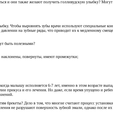
ься и они также желают получить голливудскую улыбку? Могут л
лыбку. Чтобы выровнять зубы врачи используют специальные ко
м давлении на зубные ряды, что приводит их к медленному смещ
гут быть полезными?
о, наклонены, повернуты, имеют промежутки;
когда малышу исполняется 6-7 лет, именно в этом возрасте вып
и прикуса и его лечения. Но даже, если время упущено и ребено
жнений.
тям брекеты? Дело в том, что многие считают процесс установк
ения не разрушают поверхность зубной эмали, однако после их 