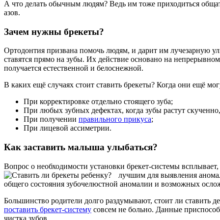
А что делать обычным людям? Ведь им тоже приходиться общат
азов.
Зачем нужны брекеты?
Ортодонтия призвана помочь людям, и дарит им лучезарную у
ставятся прямо на зубы. Их действие основано на непрерывно
получается естественной и белоснежной.
В каких ещё случаях стоит ставить брекеты? Когда они ещё мо
При корректировке отдельно стоящего зуба;
При любых зубных дефектах, когда зубы растут скученн
При получении
правильного прикуса
;
При лицевой ассиметрии.
Как заставить малыша улыбаться?
Вопрос о необходимости установки брекет-системы всплывает, 
лучшим для выявления аномали
общего состояния зубочелюстной аномалии и возможных осло
Большинство родители долго раздумывают, стоит ли ставить де
поставить брекет-систему
совсем не больно. Данные приспособл
чистка зубов.