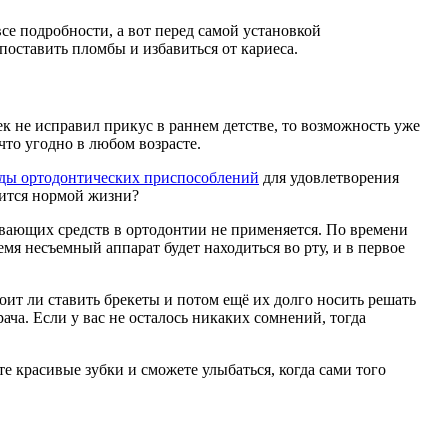
все подробности, а вот перед самой установкой
поставить пломбы и избавиться от кариеса.
век не исправил прикус в раннем детстве, то возможность уже
что угодно в любом возрасте.
ды ортодонтических приспособлений
для удовлетворения
вится нормой жизни?
ивающих средств в ортодонтии не применяется. По времени
мя несъемный аппарат будет находиться во рту, и в первое
оит ли ставить брекеты и потом ещё их долго носить решать
ача. Если у вас не осталось никаких сомнений, тогда
е красивые зубки и сможете улыбаться, когда сами того