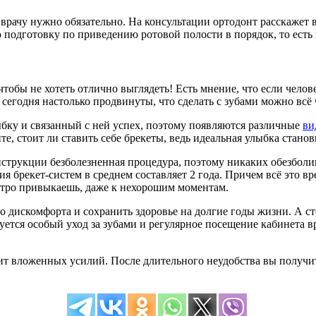
 врачу нужно обязательно. На консультации ортодонт расскажет 
подготовку по приведению ротовой полости в порядок, то есть 
 чтобы не хотеть отлично выглядеть! Есть мнение, что если чело
сегодня настолько продвинуты, что сделать с зубами можно всё 
ыбку и связанный с ней успех, поэтому появляются различные
ви
е, стоит ли ставить себе брекеты, ведь идеальная улыбка стано
нструкции безболезненная процедура, поэтому никаких обезбол
 брекет-систем в среднем составляет 2 года. Причем всё это вре
стро привыкаешь, даже к нехорошим моментам.
о дискомфорта и сохранить здоровье на долгие годы жизни. А ст
уется особый уход за зубами и регулярное посещение кабинета вр
оит вложенных усилий. После длительного неудобства вы получит