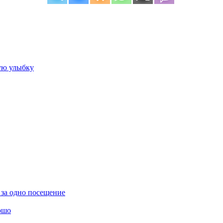
вую улыбку
 за одно посещение
ошо