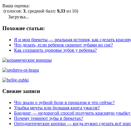
Ваша оценка:
(голосов:
3
, средний балл:
9,33
из 10)
Загрузка...
Похожие статьи:
Я и мои брекеты — реальная история, как сделать краси
Что делать, если ребенок скрипит зубами во сне?
Как сохранить здоровье зубов у ребенка?
Свежие записи
Что знали о зубной боли в прошлом и что сейчас?
Улыбка мечты или большая книга ужасов?
Бондинг — недорогой способ получить красивую улыбку
Почему темнеют зубы в брекетах?
Ортодонтические кнопки — когда нужно сделать всё хор