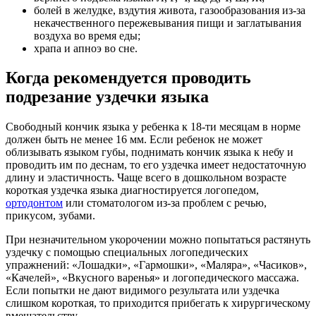
болей в желудке, вздутия живота, газообразования из-за
некачественного пережевывания пищи и заглатывания
воздуха во время еды;
храпа и апноэ во сне.
Когда рекомендуется проводить
подрезание уздечки языка
Свободный кончик языка у ребенка к 18-ти месяцам в норме
должен быть не менее 16 мм. Если ребенок не может
облизывать языком губы, поднимать кончик языка к небу и
проводить им по деснам, то его уздечка имеет недостаточную
длину и эластичность. Чаще всего в дошкольном возрасте
короткая уздечка языка диагностируется логопедом,
ортодонтом
или стоматологом из-за проблем с речью,
прикусом, зубами.
При незначительном укорочении можно попытаться растянуть
уздечку с помощью специальных логопедических
упражнений: «Лошадки», «Гармошки», «Маляра», «Часиков»,
«Качелей», «Вкусного варенья» и логопедического массажа.
Если попытки не дают видимого результата или уздечка
слишком короткая, то приходится прибегать к хирургическому
вмешательству.