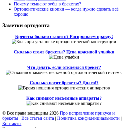
Почему темнеют зубы в брекетах?
Ортодонтические кнопки — когда нужно сделать всё
хорошо
Заметки ортодонта
Брекеты больно ставить? Раскрываем правду!
Сколько стоят брекеты? Цена красивой улыбки
Что делать, если отклеился брекет?
Сколько носят брекеты? Долго!?
Как снимают несъемные аппараты?
© Все права защищены 2026
Про исправление прикуса и
брекеты
|
Все статьи сайта
|
Политика конфиденциальности
|
Контакты
|