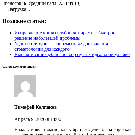
(голосов:
6
, средний балл:
7,33
из 10)
Загрузка...
Похожие статьи:
Исправление кривых зубов винирами – быстрое
решение наболевшей проблемы
Удлинение зубов – современные достижения
стоматологии для каждого
Выравнивание зубов – выбор пути к идеальной улыбке
Один комментарий
Тимофей Колпаков
Апрель 9, 2026
в 14:00
Я мальчишка, помню, как у брата уздечка была короткая
— жевать мешало и с речью беда. В детстве нам