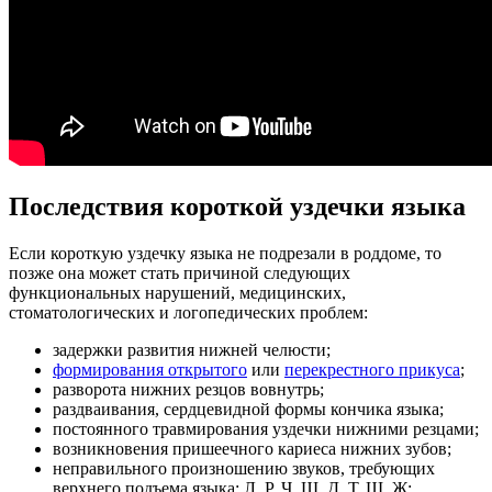
Последствия короткой уздечки языка
Если короткую уздечку языка не подрезали в роддоме, то
позже она может стать причиной следующих
функциональных нарушений, медицинских,
стоматологических и логопедических проблем:
задержки развития нижней челюсти;
формирования открытого
или
перекрестного прикуса
;
разворота нижних резцов вовнутрь;
раздваивания, сердцевидной формы кончика языка;
постоянного травмирования уздечки нижними резцами;
возникновения пришеечного кариеса нижних зубов;
неправильного произношению звуков, требующих
верхнего подъема языка: Л, Р, Ч, Щ, Д, Т, Ш, Ж;