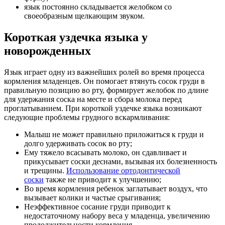
язык постоянно складывается желобком со
своеобразным щелкающим звуком.
Короткая уздечка языка у
новорожденных
Язык играет одну из важнейших ролей во время процесса
кормления младенцев. Он помогает втянуть сосок груди в
правильную позицию во рту, формирует желобок по длине
для удержания соска на месте и сбора молока перед
проглатыванием. При короткой уздечке языка возникают
следующие проблемы грудного вскармливания:
Малыш не может правильно приложиться к груди и
долго удерживать сосок во рту;
Ему тяжело всасывать молоко, он сдавливает и
прикусывает соски деснами, вызывая их болезненность
и трещины.
Использование ортодонтической
соски
также не приводит к улучшению;
Во время кормления ребенок заглатывает воздух, что
вызывает колики и частые срыгивания;
Неэффективное сосание груди приводит к
недостаточному набору веса у младенца, увеличению
продолжительности кормления.