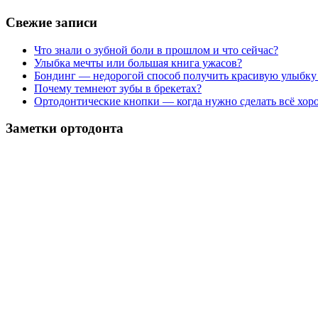
Свежие записи
Что знали о зубной боли в прошлом и что сейчас?
Улыбка мечты или большая книга ужасов?
Бондинг — недорогой способ получить красивую улыбку
Почему темнеют зубы в брекетах?
Ортодонтические кнопки — когда нужно сделать всё хор
Заметки ортодонта