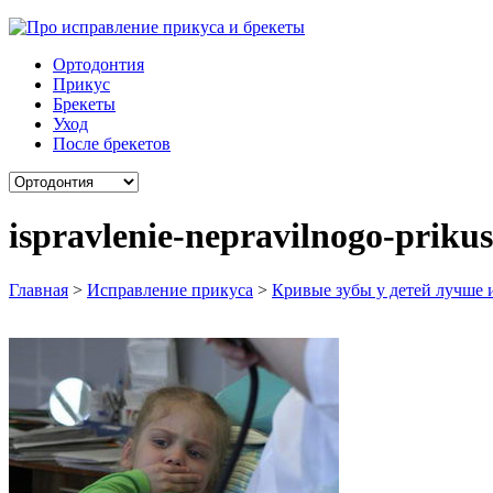
Ортодонтия
Прикус
Брекеты
Уход
После брекетов
ispravlenie-nepravilnogo-priku
Главная
>
Исправление прикуса
>
Кривые зубы у детей лучше и