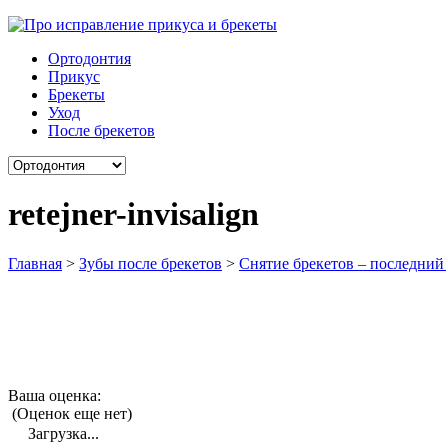
Ортодонтия
Прикус
Брекеты
Уход
После брекетов
retejner-invisalign
Главная
>
Зубы после брекетов
>
Снятие брекетов – последний
Ваша оценка:
(Оценок еще нет)
Загрузка...