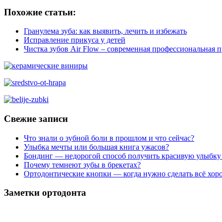
Похожие статьи:
Гранулема зуба: как выявить, лечить и избежать
Исправление прикуса у детей
Чистка зубов Air Flow – современная профессиональная 
Свежие записи
Что знали о зубной боли в прошлом и что сейчас?
Улыбка мечты или большая книга ужасов?
Бондинг — недорогой способ получить красивую улыбку
Почему темнеют зубы в брекетах?
Ортодонтические кнопки — когда нужно сделать всё хор
Заметки ортодонта