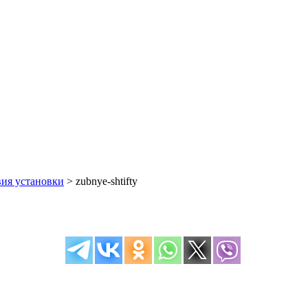
вия установки
>
zubnye-shtifty