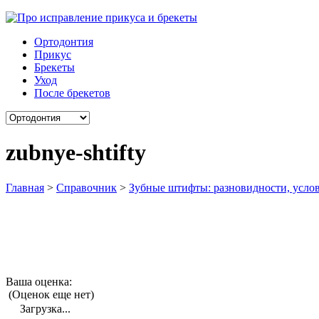
Ортодонтия
Прикус
Брекеты
Уход
После брекетов
zubnye-shtifty
Главная
>
Справочник
>
Зубные штифты: разновидности, усло
Ваша оценка:
(Оценок еще нет)
Загрузка...