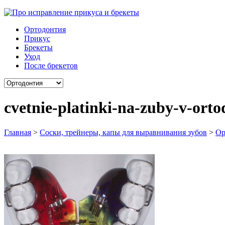
Ортодонтия
Прикус
Брекеты
Уход
После брекетов
cvetnie-platinki-na-zuby-v-orto
Главная
>
Соски, трейнеры, капы для выравнивания зубов
>
Ор