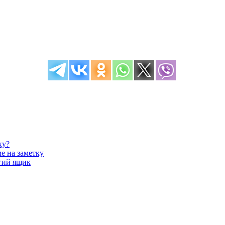
ку?
е на заметку
лгий ящик