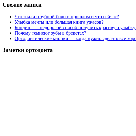
Свежие записи
Что знали о зубной боли в прошлом и что сейчас?
Улыбка мечты или большая книга ужасов?
Бондинг — недорогой способ получить красивую улыбку
Почему темнеют зубы в брекетах?
Ортодонтические кнопки — когда нужно сделать всё хор
Заметки ортодонта