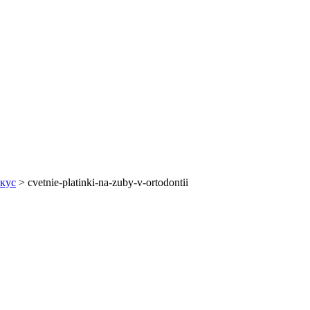
икуc
>
cvetnie-platinki-na-zuby-v-ortodontii