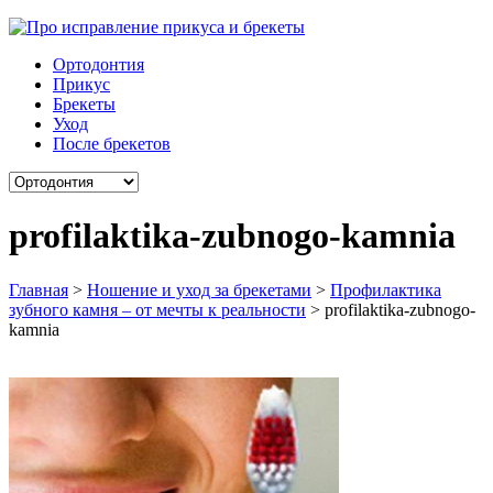
Ортодонтия
Прикус
Брекеты
Уход
После брекетов
profilaktika-zubnogo-kamnia
Главная
>
Ношение и уход за брекетами
>
Профилактика
зубного камня – от мечты к реальности
>
profilaktika-zubnogo-
kamnia