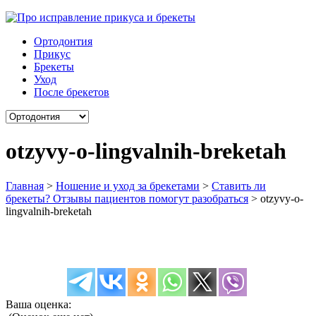
Ортодонтия
Прикус
Брекеты
Уход
После брекетов
otzyvy-o-lingvalnih-breketah
Главная
>
Ношение и уход за брекетами
>
Ставить ли
брекеты? Отзывы пациентов помогут разобраться
>
otzyvy-o-
lingvalnih-breketah
Ваша оценка: