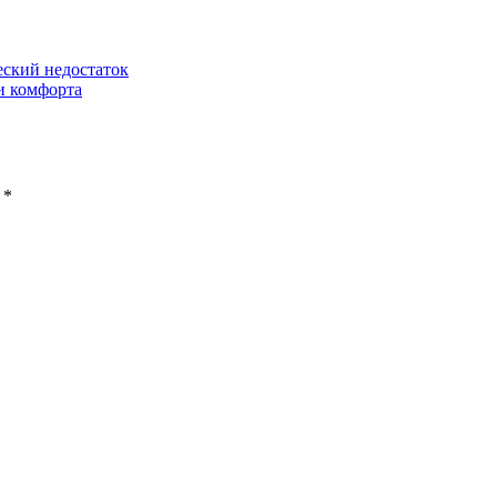
ский недостаток
и комфорта
ы
*