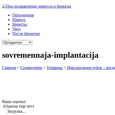
Ортодонтия
Прикус
Брекеты
Уход
После брекетов
sovremennaja-implantacija
Главная
>
Справочник
>
Термины
>
Имплантация зубов – когд
Ваша оценка:
(Оценок еще нет)
Загрузка...