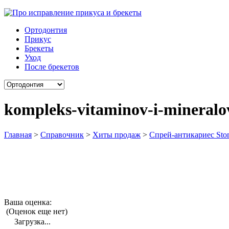
Ортодонтия
Прикус
Брекеты
Уход
После брекетов
kompleks-vitaminov-i-mineralo
Главная
>
Справочник
>
Хиты продаж
>
Cпрей-антикариес Stom
Ваша оценка:
(Оценок еще нет)
Загрузка...