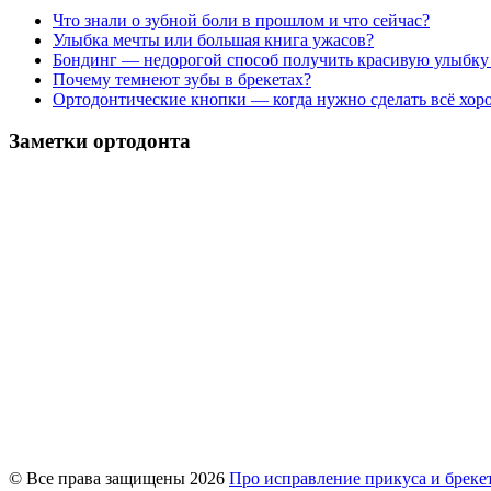
Что знали о зубной боли в прошлом и что сейчас?
Улыбка мечты или большая книга ужасов?
Бондинг — недорогой способ получить красивую улыбку
Почему темнеют зубы в брекетах?
Ортодонтические кнопки — когда нужно сделать всё хор
Заметки ортодонта
© Все права защищены 2026
Про исправление прикуса и бреке