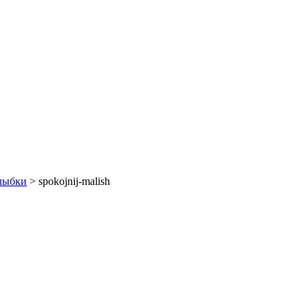
улыбки
>
spokojnij-malish